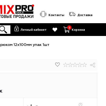
Контакты
0
Личный кабинет
К
XTOOLS с крюком 12х100мм упак 1шт
к 1шт
₽
/упак