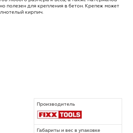
же предметов любого размера и веса, а также м
из особенно полезен для крепления в бетон. Кр
 камень, полнотелый кирпич.