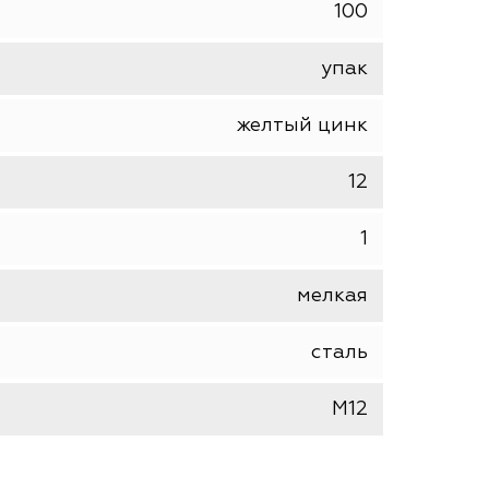
FIXXTOOLS
анкер болт с крюком
100
упак
желтый цинк
12
1