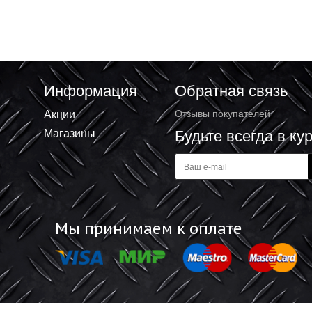
с крюком 10х100мм
Анкерный болт с крюком 12х70мм
21 ₽
+
В корзину
В корзину
-
Информация
Обратная 
Акции
Отзывы покупат