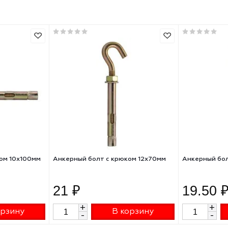
мелкая
сталь
M12