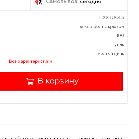
ка:
Самовывоз:
завтра
сегод
анкер б
а
Все характеристики
+
В корзину
-