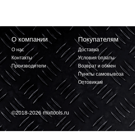
Анкерный болт с крюком 10х60мм
Анкерный болт 
12 ₽
14.40 ₽
+
+
В корзину
-
-
О компании
Покупателям
О нас
Доставка