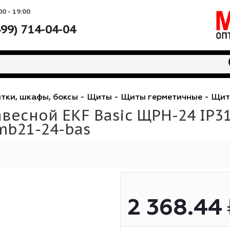
Вс: 10:00 - 19:00
+7 (499) 714-04-04
е
-
Щитки, шкафы, боксы
-
Щиты
-
Щиты гермети
навесной EKF Basic ЩРН-2
ля mb21-24-bas