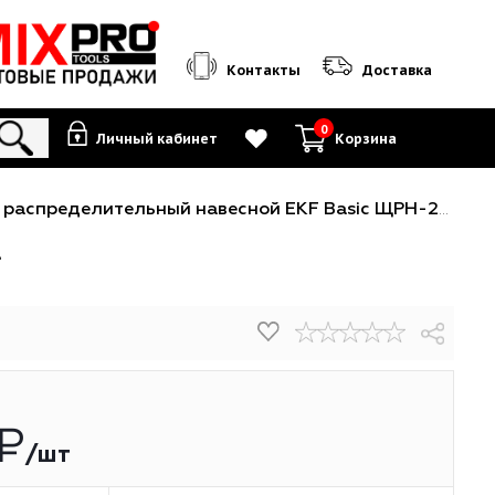
Контакты
0
Личный кабинет
К
чные
-
Щит распределительный навесной EKF Basic ЩРН-24 IP31 350х300х120мм 24 м
4 IP31