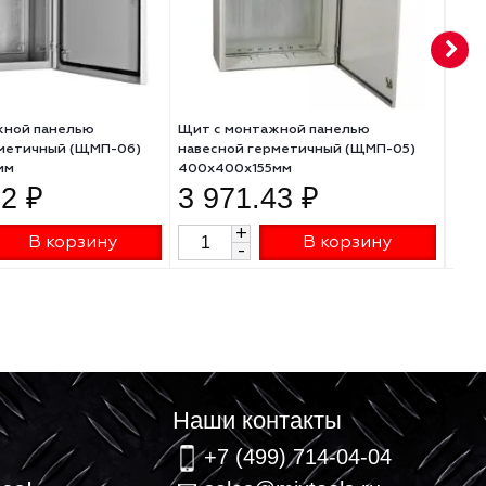
Щит с монтажной панелью
Щит с монтажной пан
навесной герметичный (ЩМП-06)
навесной герметичны
500х400х155мм
400х400х155мм
4 414.02 ₽
3 971.43 ₽
+
+
В корзину
В к