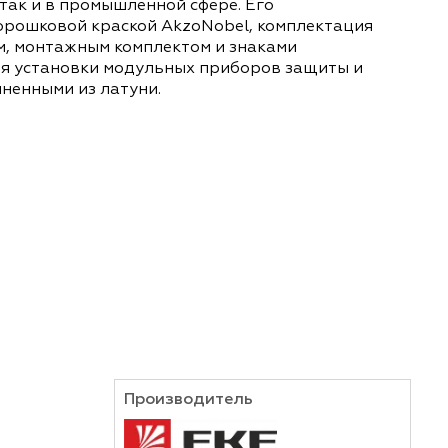
ходит широкий ряд металлических (ЩРн/в) и пл
ганизовать пункт распределения электроэнерг
азначения, так и в промышленной сфере. Его
влияниям порошковой краской AkzoNobel, компл
им поводком, монтажным комплектом и знаками
азначен для установки модульных приборов за
ами, выполненными из латуни.