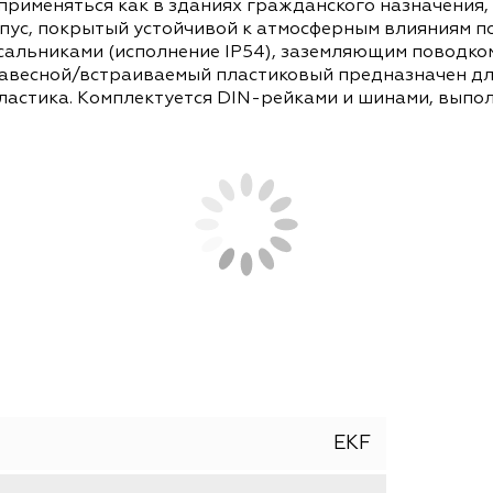
елительных щитов EKF серий PROxima и Basic в
ой распределительный щит дает возможность ор
Может применяться как в зданиях гражданского н
й корпус, покрытый устойчивой к атмосферным 
ком, сальниками (исполнение IP54), заземляющ
ный навесной/встраиваемый пластиковый предн
BS-пластика. Комплектуется DIN-рейками и шин