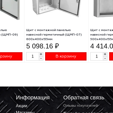
ой панелью
Щит с монтажной панелью
етичный (ЩМП-09)
навесной герметичный (ЩМП-07)
м
600х400х155мм
 ₽
5 098.16 ₽
+
В корзину
В корзину