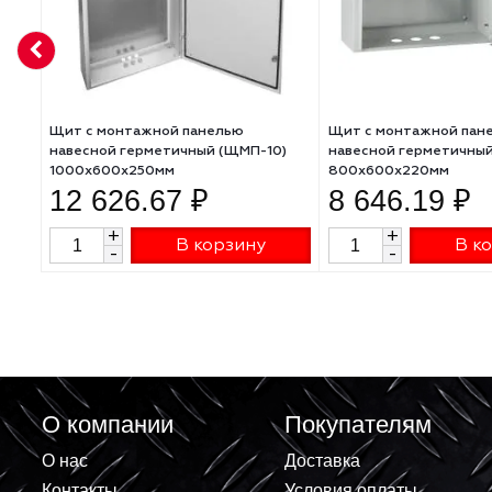
АНАЛОГИ
Щит с монтажной панелью
Щит с монтажн
навесной герметичный (ЩМП-10)
навесной герм
1000х600х250мм
800х600х220м
12 626.67 ₽
8 646.19
+
+
В корзину