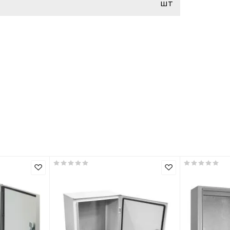
EKF
шт