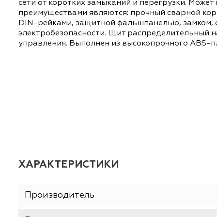
В группу навесных и встраиваемых распред
(ЩРн/в-П, ЩРн-ПГ, КМПн) моделей. Стальн
сети от коротких замыканий и перегрузки. 
преимуществами являются: прочный сварно
DIN-рейками, защитной фальшпанелью, зам
электробезопасности. Щит распределитель
управления. Выполнен из высокопрочного A