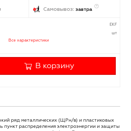
8.44
₽
/шт
ка:
Самовывоз:
1-2 дня
завтр
а
Все характеристики
+
В корзину
-