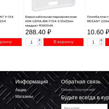
я REXANT У-134
Бирка кабельная маркировочная
шт 07-6234
ИЭК UZMA-BIK-Y134-S 55х55мм
квадрат R360546
₽
288.40 ₽
+
В корзину
В корзину
-