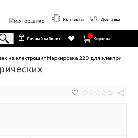
Контакты
0
Личный кабинет
К
абор наклеек на электрощит Маркировка 220 для электрических щитов до 96
 электрических