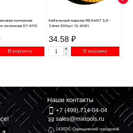
Пломба пластиковая номерная
Кабельный маркер REX
REXANT 220мм зеленная 07-6113
7,4мм 500шт 12-6061
10.60 ₽
34.58 ₽
+
+
В корзину
В к
-
-