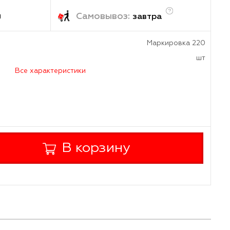
₽
/шт
ка:
Самовывоз:
1-2 дня
завтр
Мар
а
Все характеристики
+
В корзину
-