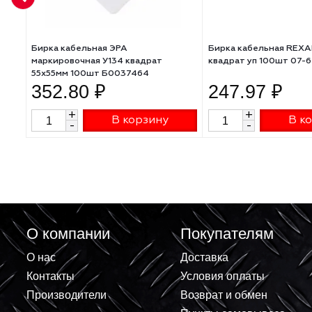
Бирка кабельная ЭРА
Бирка кабельна
маркировочная У134 квадрат
квадрат уп 100
55х55мм 100шт Б0037464
352.80 ₽
247.97 
+
+
В корзину
-
-